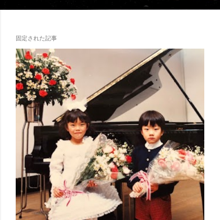
固定された記事
投
稿